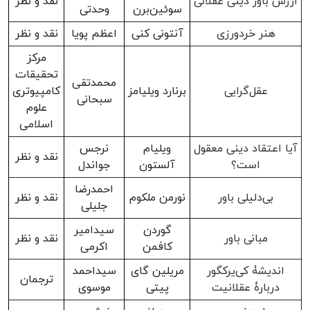
ارزش باور دینی عقلانی
نقد و نظر
سوئین‌برن
وحدتی
هنر خردورزی
آنتونی کنی
اعظم پویا
نقد و نظر
مرکز
تحقیقات
محمدتقی
عقل‌گرایی
برنارد ویلیامز
کامپیوتری
سبحانی
علوم
اسلامی
آیا اعتقاد دینی معقول
ویلیام
نرجس
نقد و نظر
است؟
آلستون
جواندل
احمدرضا
بی‌دلیلی باور
نورمن ملکوم
نقد و نظر
جلیلی
گوردن
سیدامیر
مبانی باور
نقد و نظر
کافمن
اکرمی
اندیشۀ کی‌یرکگور
مریلین گای
سیداحمد
ترجمان
دربارۀ عقلانیت
پیتی
موسوی