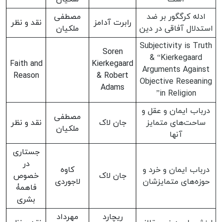
ادله کرگگور بر ضد
مصطفی
رابرت آدامز
نقد و نظر
استدلال آفاقى در دین
ملکیان
Subjectivity is Truth
Soren
& “Kierkegaard
Faith and
Kierkegaard
Arguments Against
Reason
& Robert
Objective Reseaning
Adams
in Religion”
درباب ایمان و عقل و
مصطفی
ساحت‌های متمایز
جان لاک
نقد و نظر
ملکیان
آنها
جستاری
در
درباب ایمان و خرد و
کاوه
جان لاک
خصوص
حوزه‌های متمایزشان
لاجوردی
فاهمۀ
بشری
ریچارد
مهرداد