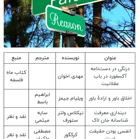
عنوان
نویسنده
مترجم
منبع
درنگی در دست‌نامه
کتاب ماه
آکسفورد در باب
مهدی اخوان
فلسفه
عقلانیت
ابراهیم
اخلاق باور و ارادۀ باور
ویلیام جیمز
باسط
دینداری معرفت
نیکلاس ولتر
سایه
نقد و نظر
شناسانه جان لاک
ستورف
میثمی
انفسى بودن حقیقت
مصطفی
کرکگور
نقد و نظر
است
ملکیان