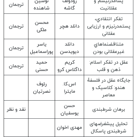
پسامدرنیسم و
رودولف
نوشین
ترجمان
عقلانیت
گاشه
شاهنده
تفکر انتقادي،
محسن
پستمدرنیزم و ارزیابی
دانلد هچر
ترجمان
ملکی
عقلانی
متناقضنماهاي
دانلد
یاسر
ترجمان
غیرعقلانی بودن
دیویدسن
پوراسماعیل
عقل در تفکر اسلام:
کریم
حمید
ترجمان
ذهن و قلب
داگلاس کرو
حسنی
جایگاه عقل در فلسفۀ
اس.کا.
رئوف
هندو: کلاسیک و
مایترا
نصرتیان
معاصر
حسن
برهان شرطبندی
نقد و نظر
یوسفیان
تحلیل پیش
فرض
های
مهدی اخوان
شرطبندی پاسکال