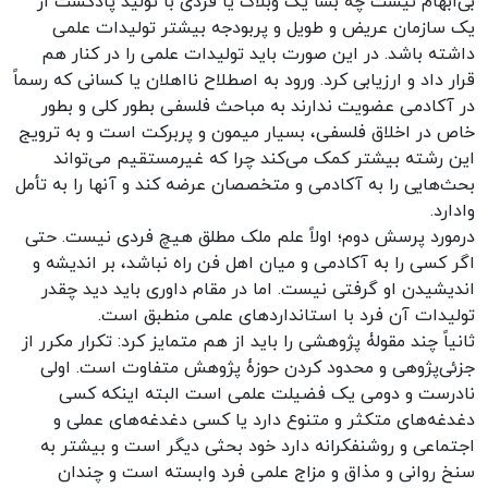
بی‌ابهام نیست چه بسا یک وبلاگ یا فردی با تولید پادکست از
یک سازمان عریض و طویل و پربودجه بیشتر تولیدات علمی
داشته باشد. در این صورت باید تولیدات علمی را در کنار هم
قرار داد و ارزیابی کرد. ورود به اصطلاح نااهلان یا کسانی که رسماً
در آکادمی عضویت ندارند به مباحث فلسفی بطور کلی و بطور
خاص در اخلاق فلسفی، بسیار میمون و پربرکت است و به ترویج
این رشته بیشتر کمک می‌کند چرا که غیرمستقیم می‌تواند
بحث‌هایی را به آکادمی و متخصصان عرضه کند و آنها را به تأمل
وادارد.
درمورد پرسش دوم؛ اولاً علم ملک مطلق هیچ فردی نیست. حتی
اگر کسی را به آکادمی و میان اهل فن راه نباشد، بر اندیشه و
اندیشیدن او گرفتی نیست. اما در مقام داوری باید دید چقدر
تولیدات آن فرد با استانداردهای علمی منطبق است.
ثانیاً چند مقولۀ پژوهشی را باید از هم متمایز کرد: تکرار مکرر از
جزئی‌پژوهی و محدود کردن حوزۀ پژوهش متفاوت است. اولی
نادرست و دومی یک فضیلت علمی است البته اینکه کسی
دغدغه‌های متکثر و متنوع دارد یا کسی دغدغه‌های عملی و
اجتماعی و روشنفکرانه دارد خود بحثی دیگر است و بیشتر به
سنخ روانی و مذاق و مزاج علمی فرد وابسته است و چندان