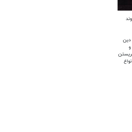
ند
 دین
و
گریستن
واع