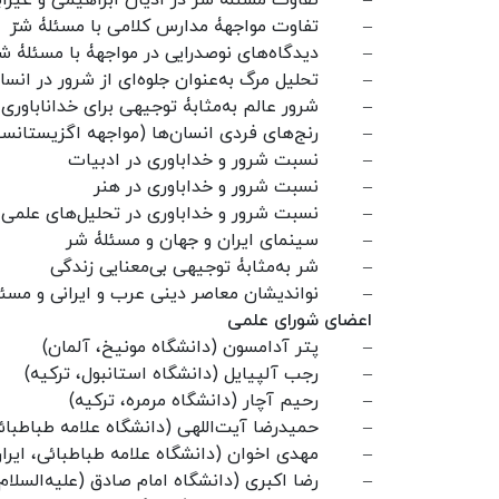
–
تفاوت مسئلۀ شرّ در ادیان ابراهیمی و غیرا
–
تفاوت مواجهۀ مدارس کلامی با مسئلۀ شرّ
–
دیدگاه‌های نوصدرایی در مواجهۀ با مسئلۀ شر
–
تحلیل مرگ به‌عنوان جلوه‌ای از شرور در انسا
–
شرور عالم به‌مثابۀ توجیهی برای خداناباوری 
–
رنج‌های فردی انسان‌ها (مواجهه اگزیستانسی
–
نسبت شرور و خداباوری در ادبیات
–
نسبت شرور و خداباوری در هنر
–
نسبت شرور و خداباوری در تحلیل‌های علمی
–
سینمای ایران و جهان و مسئلۀ شر
–
شر به‌مثابۀ توجیهی بی‌معنایی زندگی
–
نواندیشان معاصر دینی عرب و ایرانی و مسئ
اعضای شورای علمی
–
پتر آدامسون (دانشگاه مونیخ، آلمان)
–
رجب آلپیایل (دانشگاه استانبول، ترکیه)
–
رحیم آچار (دانشگاه مرمره، ترکیه)
–
حمیدرضا آیت‌اللهی (دانشگاه علامه طباطبائی
–
مهدی اخوان (دانشگاه علامه طباطبائی، ایرا
–
رضا اکبری (دانشگاه امام صادق (علیه‌السلام)