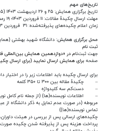
تاریخ‌های مهم
تاریخ برگزاری همایش:
۲۵
و
۲۶
اردیبهشت
۱۴۰۳ (۵
و
مهلت ارسال چکیدۀ مقالات:
۱۱
فروردین
۱۴۰۳
؛
۱۹
رمض
زمان اعلام چکیده‌های پذیرفته‌شده:
۳۱
فروردین
۰۳
محل برگزاری همایش:
دانشگاه شهید بهشتی (همایش
ثبت نام
جهت ثبت‌ن
ام در «دوازدهمین همایش بین‌المللی فل
صفحه
برای همایش ارسال نمایید (برای ارسال چکید
برای ارسال چکیده باید اطلاعات زیر را در اختیار دا
–
چکیدۀ مقاله بین
۳۰۰
تا
۳۵۰
کلمه
–
دست‌کم سه کلیدواژه
–
اطلاعات نویسنده(ها) (از جمله نام کامل ن
مربوطه (در صورت عدم تمایل به ذکر دانشگاه از عب
تماس نویسنده(ها))
چکیده‌های ارسالی پس از بررسی در هیئت داوران، «
پرداخت هزینه پس از پذیرفته شدن چکیده صورت م