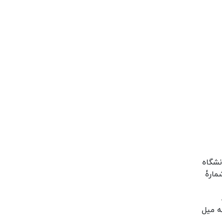
نشگاه
مارۀ
ه میل