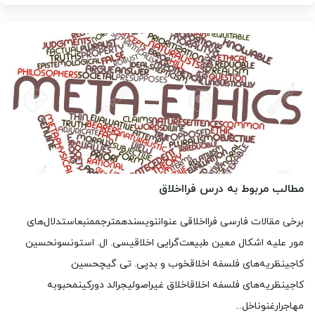
مطالب مربوط به درس فرااخلاق
برخی مقالات فارسی فرااخلاقی عنواننویسندهمترجممنبعاستدلال‌های
مور علیه اشکال معین طبیعت‌گرایی اخلاقیسی. ال. استونسونحسین
کاجینظريه‌‌های فلسفه اخلاقخوب و بدپی. تی گیچحسین
کاجینظريه‌‌های فلسفه اخلاقاخلاق غیراصولیجرالد دورکینمحبوبه
مهاجرارغنوناخل...